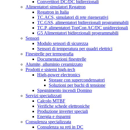
Convertitori DC/DC bidirezionali
Alimentatori simulatori Regatron
Regatron in Italia
TC.ACS, simulatori di rete rigenerativi
TC.GSS, alimentatori bidirezionali programmabili
TC.P, alimentatori TopCon AC/DC unidirezionali
G5 Alimentatori bidirezionali programmabili
Sensori
Modulo sensori di sicurezza
Sensori di temperatura per quadri elettrici
Finestrelle per termografia
Documentazioni finestrelle
Alumite, alluminio ceramizzato
Prodotti e sistemi high-tech
High-power electronics
Storage con supercondensatori
Soluzioni per buchi di tensione
Spegnimento incendi Domino
Servizi specializzati
Calcolo MTBF
Verifiche schede elettroniche
Produzione inverter speciali
Energia e risparmi
Consulenza specializzata
Consulenza su reti in DC