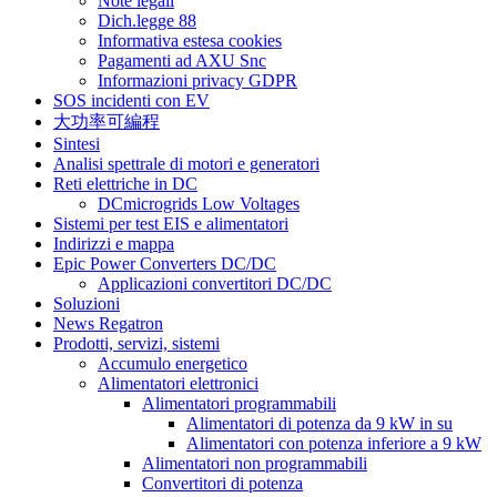
Note legali
Dich.legge 88
Informativa estesa cookies
Pagamenti ad AXU Snc
Informazioni privacy GDPR
SOS incidenti con EV
大功率可編程
Sintesi
Analisi spettrale di motori e generatori
Reti elettriche in DC
DCmicrogrids Low Voltages
Sistemi per test EIS e alimentatori
Indirizzi e mappa
Epic Power Converters DC/DC
Applicazioni convertitori DC/DC
Soluzioni
News Regatron
Prodotti, servizi, sistemi
Accumulo energetico
Alimentatori elettronici
Alimentatori programmabili
Alimentatori di potenza da 9 kW in su
Alimentatori con potenza inferiore a 9 kW
Alimentatori non programmabili
Convertitori di potenza