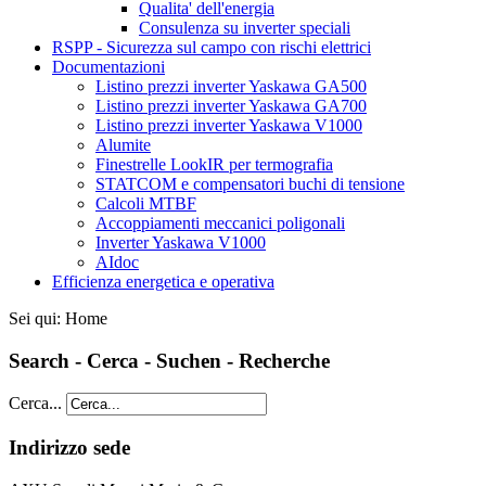
Qualita' dell'energia
Consulenza su inverter speciali
RSPP - Sicurezza sul campo con rischi elettrici
Documentazioni
Listino prezzi inverter Yaskawa GA500
Listino prezzi inverter Yaskawa GA700
Listino prezzi inverter Yaskawa V1000
Alumite
Finestrelle LookIR per termografia
STATCOM e compensatori buchi di tensione
Calcoli MTBF
Accoppiamenti meccanici poligonali
Inverter Yaskawa V1000
AIdoc
Efficienza energetica e operativa
Sei qui:
Home
Search - Cerca - Suchen - Recherche
Cerca...
Indirizzo sede