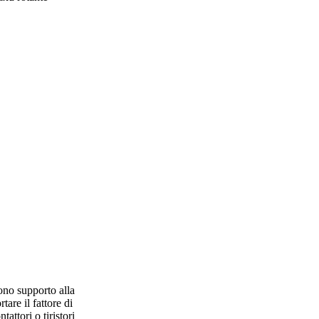
ono supporto alla
are il fattore di
attori o tiristori