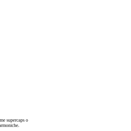
come supercaps o
 armoniche.