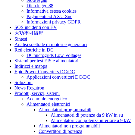
Note legali
Dich.legge 88
Informativa estesa cookies
Pagamenti ad AXU Snc
Informazioni privacy GDPR
SOS incidenti con EV
大功率可編程
Sintesi
Analisi spettrale di motori e generatori
Reti elettriche in DC
DCmicrogrids Low Voltages
Sistemi per test EIS e alimentatori
Indirizzi e mappa
Epic Power Converters DC/DC
Applicazioni convertitori DC/DC
Soluzioni
News Regatron
Prodotti, servizi, sistemi
Accumulo energetico
Alimentatori elettronici
Alimentatori programmabili
Alimentatori di potenza da 9 kW in su
Alimentatori con potenza inferiore a 9 kW
Alimentatori non programmabili
Convertitori di potenza