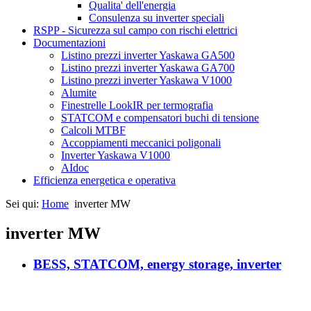
Qualita' dell'energia
Consulenza su inverter speciali
RSPP - Sicurezza sul campo con rischi elettrici
Documentazioni
Listino prezzi inverter Yaskawa GA500
Listino prezzi inverter Yaskawa GA700
Listino prezzi inverter Yaskawa V1000
Alumite
Finestrelle LookIR per termografia
STATCOM e compensatori buchi di tensione
Calcoli MTBF
Accoppiamenti meccanici poligonali
Inverter Yaskawa V1000
AIdoc
Efficienza energetica e operativa
Sei qui:
Home
inverter MW
inverter MW
BESS, STATCOM, energy storage, inverter