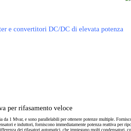
r e convertitori DC/DC di elevata potenza
iva per rifasamento veloce
da 1 Mvar, e sono parallelabili per ottenere potenze multiple. Fornisc
ensatori e induttori, forniscono immediatamente potenza reattiva per riport
differenza dei rifasatori automatici, che impiegano molti condensatori, cont