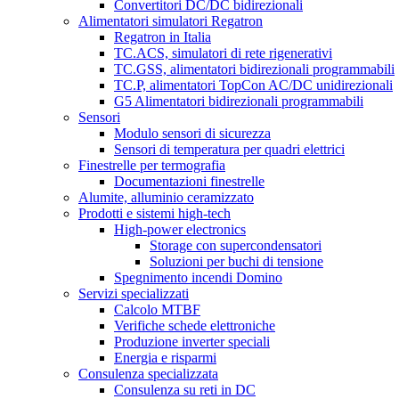
Convertitori DC/DC bidirezionali
Alimentatori simulatori Regatron
Regatron in Italia
TC.ACS, simulatori di rete rigenerativi
TC.GSS, alimentatori bidirezionali programmabili
TC.P, alimentatori TopCon AC/DC unidirezionali
G5 Alimentatori bidirezionali programmabili
Sensori
Modulo sensori di sicurezza
Sensori di temperatura per quadri elettrici
Finestrelle per termografia
Documentazioni finestrelle
Alumite, alluminio ceramizzato
Prodotti e sistemi high-tech
High-power electronics
Storage con supercondensatori
Soluzioni per buchi di tensione
Spegnimento incendi Domino
Servizi specializzati
Calcolo MTBF
Verifiche schede elettroniche
Produzione inverter speciali
Energia e risparmi
Consulenza specializzata
Consulenza su reti in DC