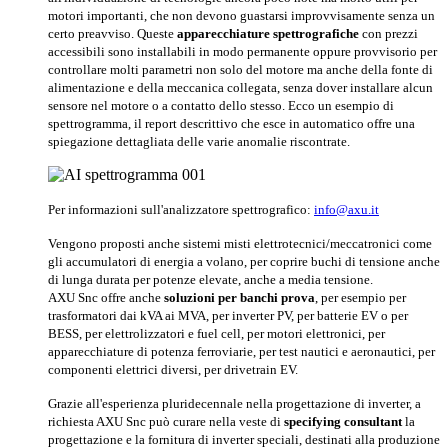
motori importanti, che non devono guastarsi improvvisamente senza un
certo preavviso. Queste
apparecchiature spettrografiche
con prezzi
accessibili sono installabili in modo permanente oppure provvisorio per
controllare molti parametri non solo del motore ma anche della fonte di
alimentazione e della meccanica collegata, senza dover installare alcun
sensore nel motore o a contatto dello stesso. Ecco un esempio di
spettrogramma, il report descrittivo che esce in automatico offre una
spiegazione dettagliata delle varie anomalie riscontrate.
Per informazioni sull'analizzatore spettrografico:
info@axu.it
Vengono proposti anche sistemi misti elettrotecnici/meccatronici come
gli accumulatori di energia a volano, per coprire buchi di tensione anche
di lunga durata per potenze elevate, anche a media tensione.
AXU Snc offre anche
soluzioni per banchi prova
, per esempio per
trasformatori dai kVA ai MVA, per inverter PV, per batterie EV o per
BESS, per elettrolizzatori e fuel cell, per motori elettronici, per
apparecchiature di potenza ferroviarie, per test nautici e aeronautici, per
componenti elettrici diversi, per drivetrain EV.
Grazie all'esperienza pluridecennale nella progettazione di inverter, a
richiesta AXU Snc può curare nella veste di
specifying consultant
la
progettazione e la fornitura di inverter speciali, destinati alla produzione