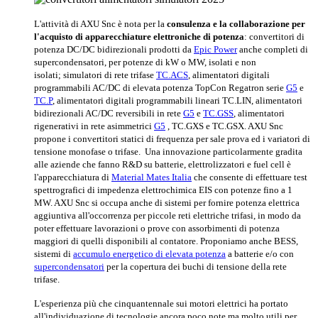
L'attività di AXU Snc è nota per la
consulenza e la collaborazione per
l'acquisto di apparecchiature elettroniche di potenza
:
convertitori di
potenza DC/DC bidirezionali prodotti da
Epic Power
anche completi di
supercondensatori, per potenze di kW o MW, isolati e non
isolati;
simulatori di rete trifase
TC.ACS
, alimentatori digitali
programmabili AC/DC di elevata potenza TopCon Regatron serie
G5
e
TC.P
, alimentatori digitali programmabili lineari TC.LIN, alimentatori
bidirezionali AC/DC reversibili in rete
G5
e
TC.GSS
, alimentatori
rigenerativi in rete asimmetrici
G5
, TC.GXS e TC.GSX. AXU Snc
propone i convertitori statici di frequenza per sale prova ed i variatori di
tensione monofase o trifase. Una innovazione particolarmente gradita
alle aziende che fanno R&D su batterie, elettrolizzatori e fuel cell è
l'apparecchiatura di
Material Mates Italia
che consente di effettuare test
spettrografici di impedenza elettrochimica EIS con potenze fino a 1
MW. AXU Snc si occupa anche di sistemi per fornire potenza elettrica
aggiuntiva all'occorrenza per piccole reti elettriche trifasi, in modo da
poter effettuare lavorazioni o prove con assorbimenti di potenza
maggiori di quelli disponibili al contatore. Proponiamo anche BESS,
sistemi di
accumulo energetico di elevata potenza
a batterie e/o con
supercondensatori
per la copertura dei buchi di tensione della rete
trifase.
L'esperienza più che cinquantennale sui motori elettrici ha portato
all'individuazione di tecnologie ancora poco note ma molto utili per