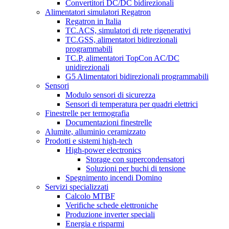
Convertitori DC/DC bidirezionali
Alimentatori simulatori Regatron
Regatron in Italia
TC.ACS, simulatori di rete rigenerativi
TC.GSS, alimentatori bidirezionali
programmabili
TC.P, alimentatori TopCon AC/DC
unidirezionali
G5 Alimentatori bidirezionali programmabili
Sensori
Modulo sensori di sicurezza
Sensori di temperatura per quadri elettrici
Finestrelle per termografia
Documentazioni finestrelle
Alumite, alluminio ceramizzato
Prodotti e sistemi high-tech
High-power electronics
Storage con supercondensatori
Soluzioni per buchi di tensione
Spegnimento incendi Domino
Servizi specializzati
Calcolo MTBF
Verifiche schede elettroniche
Produzione inverter speciali
Energia e risparmi