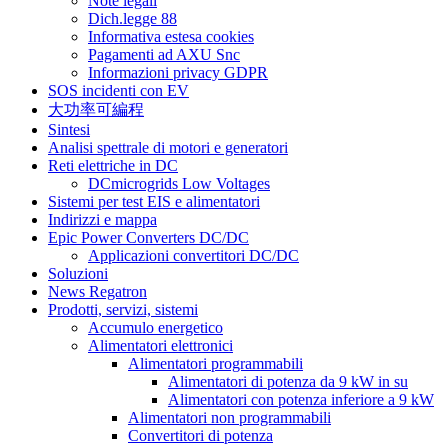
Note legali
Dich.legge 88
Informativa estesa cookies
Pagamenti ad AXU Snc
Informazioni privacy GDPR
SOS incidenti con EV
大功率可編程
Sintesi
Analisi spettrale di motori e generatori
Reti elettriche in DC
DCmicrogrids Low Voltages
Sistemi per test EIS e alimentatori
Indirizzi e mappa
Epic Power Converters DC/DC
Applicazioni convertitori DC/DC
Soluzioni
News Regatron
Prodotti, servizi, sistemi
Accumulo energetico
Alimentatori elettronici
Alimentatori programmabili
Alimentatori di potenza da 9 kW in su
Alimentatori con potenza inferiore a 9 kW
Alimentatori non programmabili
Convertitori di potenza