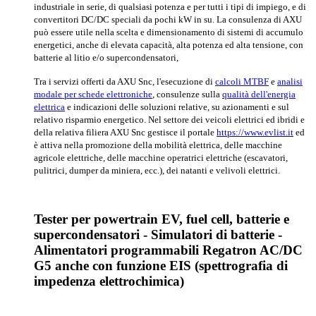
industriale in serie, di qualsiasi potenza e per tutti i tipi di impiego, e di
convertitori DC/DC speciali da pochi kW in su. La consulenza di AXU
può essere utile nella scelta e dimensionamento di sistemi di accumulo
energetici, anche di elevata capacità, alta potenza ed alta tensione, con
batterie al litio e/o supercondensatori,
Tra i servizi offerti da AXU Snc, l'esecuzione di
calcoli MTBF
e
analisi
modale per schede elettroniche
, consulenze sulla
qualità dell'energia
elettrica
e indicazioni delle soluzioni relative, su azionamenti e sul
relativo risparmio energetico. Nel settore dei veicoli elettrici ed ibridi e
della relativa filiera AXU Snc gestisce il portale
https://www.evlist.it
ed
è attiva nella promozione della mobilità elettrica, delle macchine
agricole elettriche, delle macchine operatrici elettriche (escavatori,
pulitrici, dumper da miniera, ecc.), dei natanti e velivoli elettrici.
Tester per powertrain EV, fuel cell, batterie e
supercondensatori - Simulatori di batterie -
Alimentatori programmabili Regatron AC/DC
G5 anche con funzione EIS (spettrografia di
impedenza elettrochimica)