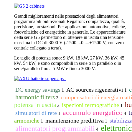
Grandi miglioramenti nelle prestazioni degli alimentatori
programmabili bidirezionali Regatron: compattezza, qualità,
precisione, prestazioni. Per applicazioni automotive, eoliche,
fotovoltaiche ed energetiche in generale. Le apparecchiature
della serie G5 permettono di ottenere in uscita una tensione
massima in DC di 3000 V (-1500....0.....+1500 V, con zero
centrale collegato a terra).
Le taglie di potenza sono: 9 kW, 18 kW, 27 kW, 36 kW, 45
kW, 54 kW, e sono componibili in serie o in parallelo o in
serie/parallelo fino a 5 MW e fino a 3000 V.
DC energy savings
AC sources rigenerativi
c
1
1
harmonic filters
compensatori di energia reatt
2
bu
potenza in uscita
ispezioni termografiche
2
1
accumulo energetico
t
simulatori di rete
1
4
armoniche
manutenzione predittiva
stabilizz
1
1
elettroni
alimentatori programmabili
4