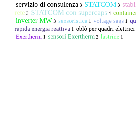
servizio di consulenza
STATCOM
stabi
3
3
STATCOM con supercaps
rete
containe
3
4
inverter MW
sensoristica
voltage sags
qu
3
1
1
rapida energia reattiva
oblò per quadri elettrici
1
sensori Exertherm
Exertherm
lastrine
1
2
1